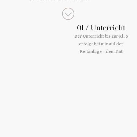
/ Unterricht
01
Der Unterricht bis zur Kl. S
erfolgt bei mir auf der
Reitanlage – dem Gut
Peterjanhof. Meine Schüler
fördere ich individuell – je
nach ihren persönlichen
Stärken und Zielen.
/ Beritt
02
Mein Vormittag gehört den
Pferden; meist reite ich 4-5
Pferde und bilde diese
individuell aus. Hierbei ist
die Durchlässigkeit und